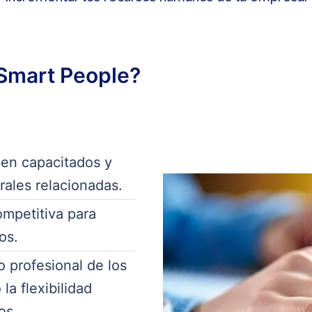
 Smart People?
ien capacitados y
orales relacionadas.
mpetitiva para
os.
o profesional de los
la flexibilidad
os.